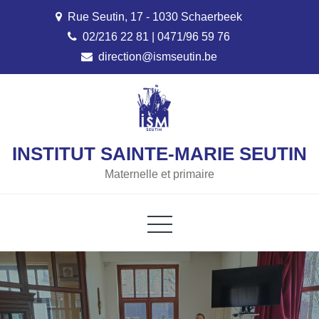
Skip
Rue Seutin, 17 - 1030 Schaerbeek
to
02/216 22 81 | 0471/96 59 76
content
direction@ismseutin.be
INSTITUT SAINTE-MARIE SEUTIN
Maternelle et primaire