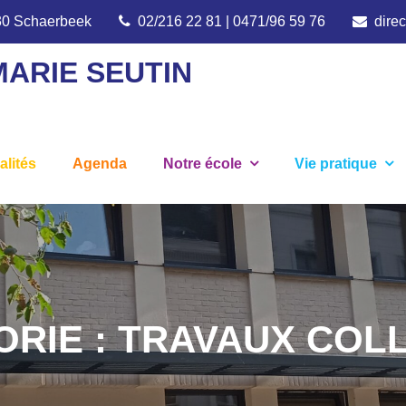
030 Schaerbeek
02/216 22 81 | 0471/96 59 76
dire
MARIE SEUTIN
alités
Agenda
Notre école
Vie pratique
ORIE :
TRAVAUX COLL