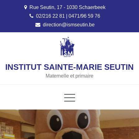
Skip
Rue Seutin, 17 - 1030 Schaerbeek
to
02/216 22 81 | 0471/96 59 76
content
direction@ismseutin.be
INSTITUT SAINTE-MARIE SEUTIN
Maternelle et primaire