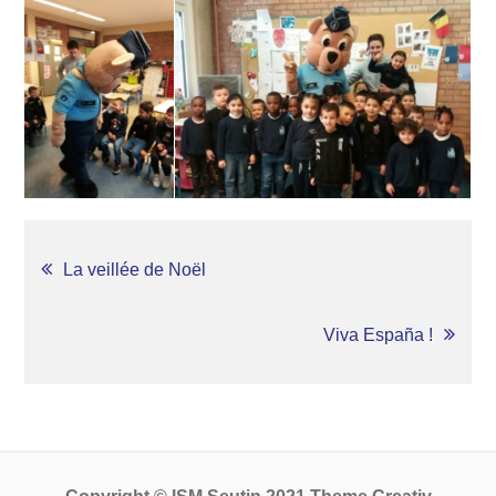
NAVIGATION
La veillée de Noël
DE
Viva España !
L’ARTICLE