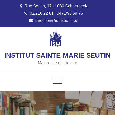
Skip
Rue Seutin, 17 - 1030 Schaerbeek
to
02/216 22 81 | 0471/96 59 76
content
direction@ismseutin.be
INSTITUT SAINTE-MARIE SEUTIN
Maternelle et primaire