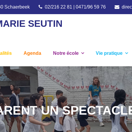
030 Schaerbeek
02/216 22 81 | 0471/96 59 76
dire
MARIE SEUTIN
alités
Agenda
Notre école
Vie pratique
ARENT UN SPECTACL