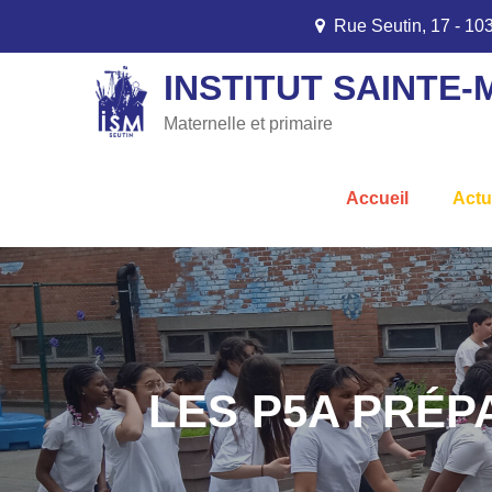
Skip
Rue Seutin, 17 - 1
to
content
INSTITUT SAINTE-
Maternelle et primaire
Accueil
Actu
LES P5A PRÉP