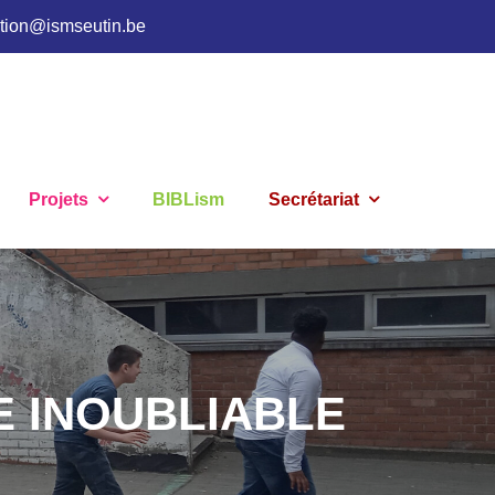
ction@ismseutin.be
Projets
BIBLism
Secrétariat
E INOUBLIABLE