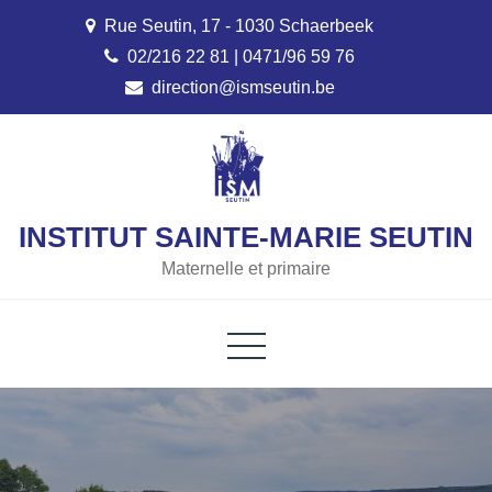
Skip
Rue Seutin, 17 - 1030 Schaerbeek
to
02/216 22 81 | 0471/96 59 76
content
direction@ismseutin.be
INSTITUT SAINTE-MARIE SEUTIN
Maternelle et primaire